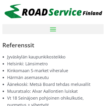
Siirry
sisältöön
Referenssit
Jyväskylän kaupunkikosteikko
Helsinki: Länsimetro
Kinkomaan S-market viheralue
Härmän asemaseutu
Äänekoski: Metsä Board tehdas meluvallit
Muuratsalo: Alvar Aallontien luiskat
Vt 18 Seinäjoen pohjoinen ohikulkutie,
nurmetus + vihertyöt