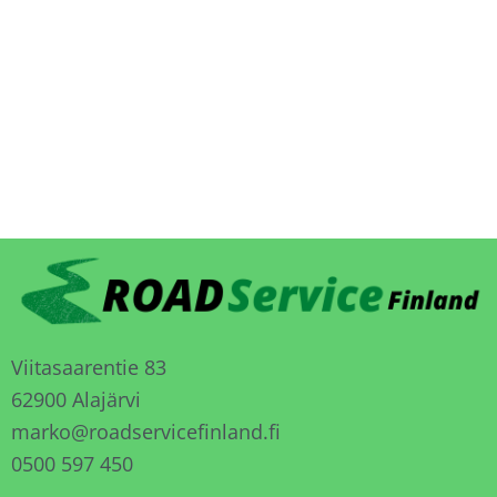
Viitasaarentie 83
62900 Alajärvi
marko@roadservicefinland.fi
0500 597 450